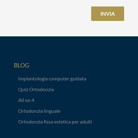
BLOG
Implantologia computer guidata
Quiz Ortodonzia
All on 4
Ortodonzia linguale
Ortodonzia fissa estetica per adulti