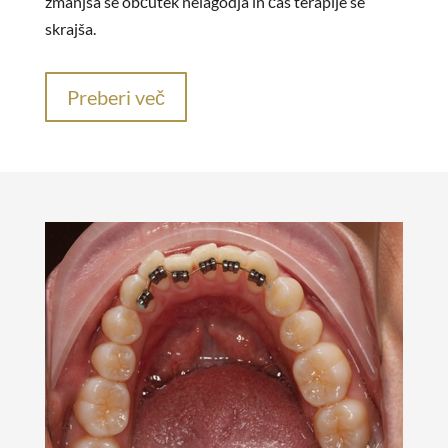
zmanjša se občutek nelagodja in čas terapije se
skrajša.
Preberi več