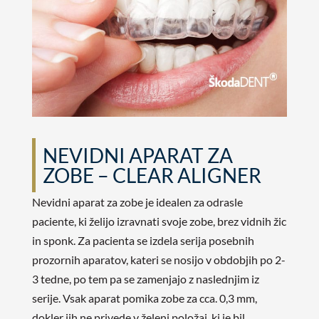
NEVIDNI APARAT ZA
ZOBE – CLEAR ALIGNER
Nevidni aparat za zobe je idealen za odrasle
paciente, ki želijo izravnati svoje zobe, brez vidnih žic
in sponk. Za pacienta se izdela serija posebnih
prozornih aparatov, kateri se nosijo v obdobjih po 2-
3 tedne, po tem pa se zamenjajo z naslednjim iz
serije. Vsak aparat pomika zobe za cca. 0,3 mm,
dokler jih ne privede v želeni položaj, ki je bil