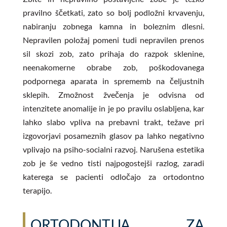
pravilno ščetkati, zato so bolj podložni krvavenju,
nabiranju zobnega kamna in boleznim dlesni.
Nepravilen položaj pomeni tudi nepravilen prenos
sil skozi zob, zato prihaja do razpok sklenine,
neenakomerne obrabe zob, poškodovanega
podpornega aparata in sprememb na čeljustnih
sklepih. Zmožnost žvečenja je odvisna od
intenzitete anomalije in je po pravilu oslabljena, kar
lahko slabo vpliva na prebavni trakt, težave pri
izgovorjavi posameznih glasov pa lahko negativno
vplivajo na psiho-socialni razvoj. Narušena estetika
zob je še vedno tisti najpogostejši razlog, zaradi
katerega se pacienti odločajo za ortodontno
terapijo.
ORTODONTIJA ZA