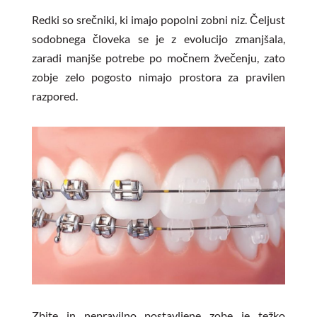
Redki so srečniki, ki imajo popolni zobni niz. Čeljust
sodobnega človeka se je z evolucijo zmanjšala,
zaradi manjše potrebe po močnem žvečenju, zato
zobje zelo pogosto nimajo prostora za pravilen
razpored.
Zbite in nepravilno postavljene zobe je težko