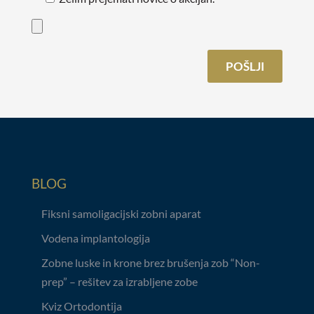
BLOG
Fiksni samoligacijski zobni aparat
Vodena implantologija
Zobne luske in krone brez brušenja zob “Non-
prep” – rešitev za izrabljene zobe
Kviz Ortodontija