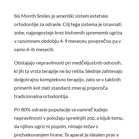
Six Month Smiles je ameriški sistem estetske
ortodontije za odrasle. Cilj tega sistema je izravnati
zobe, najpogosteje brez bistvenih sprememb ugriza
v razumnem obdobju 4-9 mesecev, povprečno pa v
samo 6-ih mesecih.
Obstajajo nepravilnosti pri medčeljustnih odnosih,
ki jih ta vrsta terapije ne bo rešila. Slednje zahtevajo
dolgotrajno kompleksno terapijo, zato se v takšnih
primerih kot zlati standard zmeraj priporoča
tradicionalna ortodontija.
Pri 80% odrasle populacije se namreč kažejo
nepravilnosti v položaju sprednjih zob, a kljub temu,
da njihov ugriz ni popoln, nimajo težav s
prežvekovanjem hrane. Ta aparat je idealen prav v