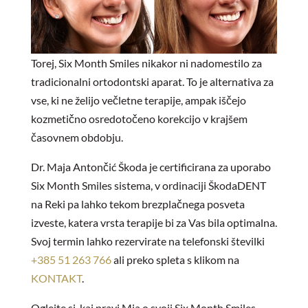
Torej, Six Month Smiles nikakor ni nadomestilo za
tradicionalni ortodontski aparat. To je alternativa za
vse, ki ne želijo večletne terapije, ampak iščejo
kozmetično osredotočeno korekcijo v krajšem
časovnem obdobju.
Dr. Maja Antončić Škoda je certificirana za uporabo
Six Month Smiles sistema, v ordinaciji ŠkodaDENT
na Reki pa lahko tekom brezplačnega posveta
izveste, katera vrsta terapije bi za Vas bila optimalna.
Svoj termin lahko rezervirate na telefonski številki
+385 51 263 766
ali preko spleta s klikom na
KONTAKT
.
Oglejte si, kaj pravi Mia o svoji Six Month Smiles