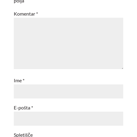
polja
Komentar
*
Ime
*
E-pošta
*
Spletišče