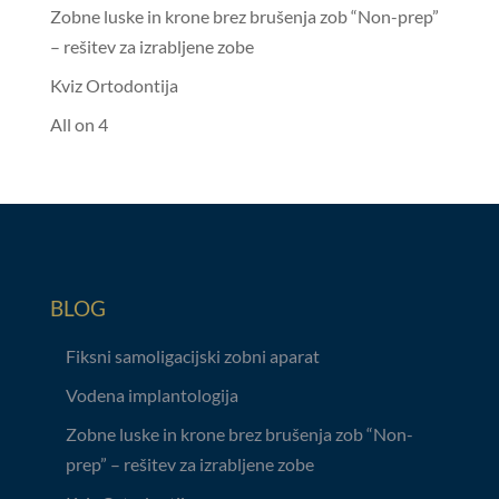
Zobne luske in krone brez brušenja zob “Non-prep”
– rešitev za izrabljene zobe
Kviz Ortodontija
All on 4
BLOG
Fiksni samoligacijski zobni aparat
Vodena implantologija
Zobne luske in krone brez brušenja zob “Non-
prep” – rešitev za izrabljene zobe