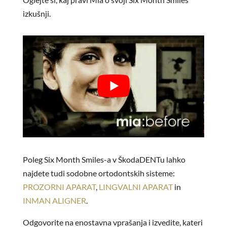
izkušnji.
Poleg Six Month Smiles-a v ŠkodaDENTu lahko
najdete tudi sodobne ortodontskih sisteme:
PROZORNI APARAT
,
LINGVALNI APARAT
in
INMAN ALIGNER
.
Odgovorite na enostavna vprašanja i izvedite, kateri