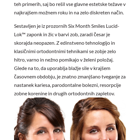
teh primerih, saj bo rešil vse glavne estetske težave v
najkrajšem možnem roku in na zelo diskreten način.
Sestavljen je iz prozornih Six Month Smiles Lucid-
Lok™ zaponk in žic v barvi zob, zaradi česar je
skorajda neopazen. Z edinstveno tehnologijo in
klasičnimi ortodontnimi tehnikami se zobje zelo
hitro, varno in nežno pomikajo v želeni položaj.
Glede na to, da uporablja blažje sile v krajšem
časovnem obdobju, je znatno zmanjšano tveganje za
nastanek kariesa, parodontalne bolezni, resorpcije
zobne korenine in drugih ortodontnih zapletov.