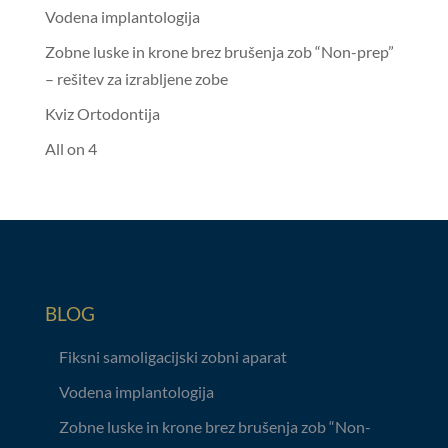
Vodena implantologija
Zobne luske in krone brez brušenja zob “Non-prep”
– rešitev za izrabljene zobe
Kviz Ortodontija
All on 4
BLOG
Fiksni samoligacijski zobni aparat
Vodena implantologija
Zobne luske in krone brez brušenja zob “Non-