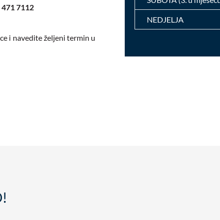
 471 7112
NEDJELJA
e i navedite željeni termin u
O!