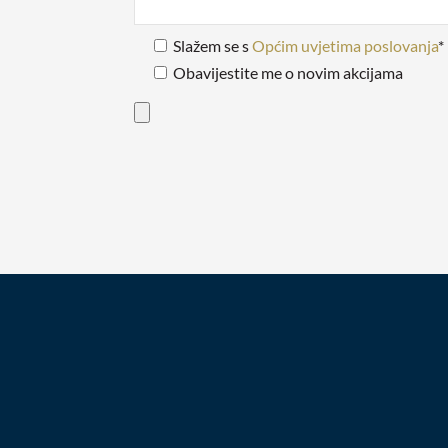
Slažem se s
Općim uvjetima poslovanja
*
Obavijestite me o novim akcijama