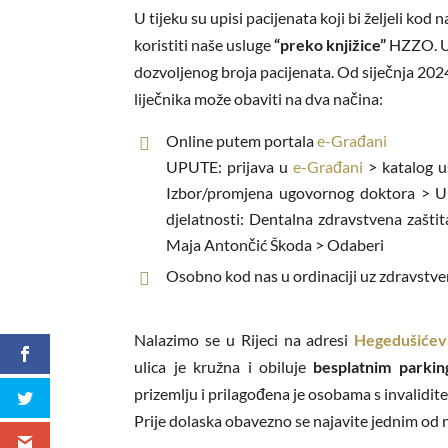
U tijeku su upisi pacijenata koji bi željeli kod n
koristiti naše usluge
“preko knjižice”
HZZO. Up
dozvoljenog broja pacijenata. Od siječnja 202
liječnika može obaviti na dva načina:
Online putem portala
e-Građani
UPUTE: prijava u
e-Građani
> katalog u
Izbor/promjena ugovornog doktora >
U
djelatnosti: Dentalna zdravstvena zaštit
Maja Antončić Škoda > Odaberi
Osobno kod nas u ordinaciji uz zdravstve
Nalazimo se u Rijeci na adresi
Hegedušićev
ulica je kružna i obiluje
besplatnim parkin
prizemlju i prilagođena je osobama s invalidit
Prije dolaska obavezno se najavite jednim od 