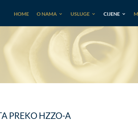
HOME
O NAMA
USLUGE
CIJENE
M
TA PREKO HZZO-A