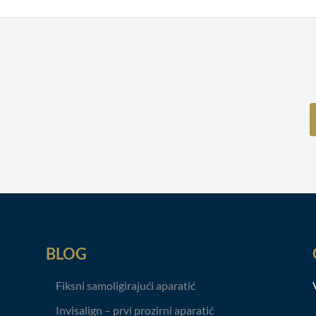
BLOG
Fiksni samoligirajući aparatić
Invisalign – prvi prozirni aparatić