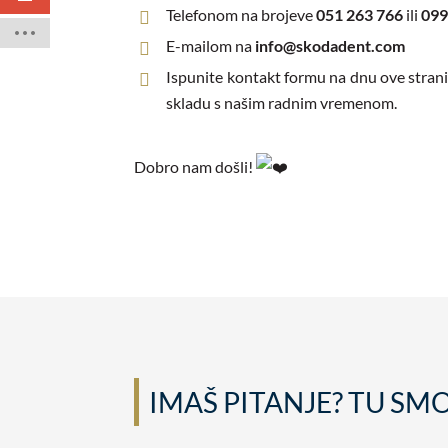
Telefonom na brojeve
051 263 766
ili
099
E-mailom na
info@skodadent.com
Ispunite kontakt formu na dnu ove stranic
skladu s našim radnim vremenom.
Dobro nam došli!
IMAŠ PITANJE? TU SM