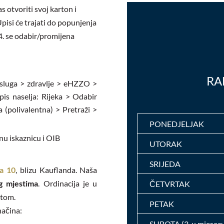
as otvoriti svoj karton i
isi će trajati do popunjenja
4. se odabir/promijena
RA
sluga > zdravlje > eHZZO >
pis naselja: Rijeka > Odabir
a (polivalentna) > Pretraži >
PONEDJELJAK
nu iskaznicu i OIB
UTORAK
SRIJEDA
a 10
, blizu Kauflanda. Naša
g mjestima
. Ordinacija je u
ČETVRTAK
etom.
PETAK
načina:
SUBOTA (3. u mjesec