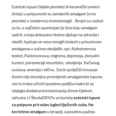
Estetski ispuni (bijele plombe) ili keramički umetci
(inlay) u potpunosti su zamijenili amalgam (crne
plombe) u modernoj stomatologiji . Brojni su razlozi
za to, a najčešće spominjani je živa koju amalgam
sadrži, a koja dokazano štetno djeluje na zdravlje i
okoliš. Ispituje se veza mnogih bolesti s prisustvom
amalgama u ustima oboljelih, npr. Alzheimerova
bolest, Parkinsonova, migrena, depresija, zloćudni
tumori, poremećaji imuniteta, oboljenja živčanog
sustava, anemija i slično. Da bi spriječili trovanje
živom nije dovoljno promijeniti amalgamske ispune,
već to treba učiniti posebno pažljivo kako bi se
izbjegla dodatna kontaminacija živom tijekom
zahvata. U ŠkodaDENTu se koriste
estetski ispuni
za potpuno prirodan izgled liječenih zuba
.
Ne
koristimo amalgam
u terapiji, a posebnu pažnju