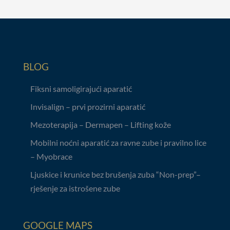
BLOG
Fiksni samoligirajući aparatić
Invisalign – prvi prozirni aparatić
Mezoterapija – Dermapen – Lifting kože
Mobilni noćni aparatić za ravne zube i pravilno lice
– Myobrace
Ljuskice i krunice bez brušenja zuba “Non-prep”–
rješenje za istrošene zube
GOOGLE MAPS