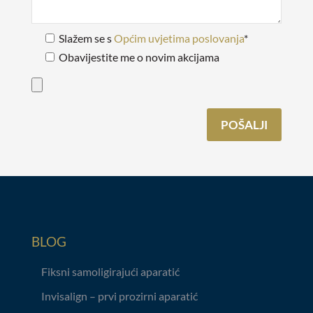
Slažem se s
Općim uvjetima poslovanja
*
Obavijestite me o novim akcijama
BLOG
Fiksni samoligirajući aparatić
Invisalign – prvi prozirni aparatić