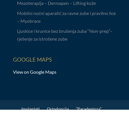
Mezoterapija – Dermapen – Lifting kože
Mobilni noćni aparatić za ravne zube i pravilno lice
– Myobrace
Ljuskice i krunice bez brušenja zuba “Non-prep”–
rješenje za istrošene zube
GOOGLE MAPS
View on Google Maps
Implantati
Ortodoncija
“Paradentoza”
Protetika
Ljuskice
Estetski ispuni
Rendgen